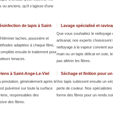
 ou anciens, qu’il s’agisse d’une
sinfection de tapis à Saint-
Lavage spécialisé et raviv
Que vous souhaitiez le nettoyage 
d’éliminer taches, poussière et
artisanal, nos experts choisissent
méthodes adaptées à chaque fibre,
nettoyage à la vapeur convient aux 
 complète ensuite le traitement pour
main ou un tapis délicat en soie, l
 odeurs tenaces.
pas altérer les fibres.
ariens à Saint-Ange-Le-Viel
Séchage et finition pour un
la prestation, généralement après le
Vos tapis subissent ensuite un séc
est pulvérisé sur toute la surface
perte de couleur. Nos spécialistes 
ariens, responsables des
forme des fibres pour un rendu soi
ive des fibres.