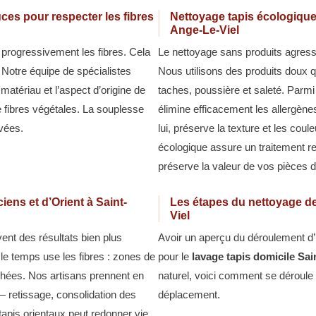
ces pour respecter les fibres
Nettoyage tapis écologique 
Ange-Le-Viel
 progressivement les fibres. Cela
Le nettoyage sans produits agressi
. Notre équipe de spécialistes
Nous utilisons des produits doux qu
matériau et l’aspect d’origine de
taches, poussière et saleté. Parm
de fibres végétales. La souplesse
élimine efficacement les allergène
vées.
lui, préserve la texture et les cou
écologique assure un traitement r
préserve la valeur de vos pièces 
iens et d’Orient à Saint-
Les étapes du nettoyage de
Viel
ent des résultats bien plus
Avoir un aperçu du déroulement d’u
 le temps use les fibres : zones de
pour le
lavage tapis domicile Sai
ochées. Nos artisans prennent en
naturel, voici comment se déroule
— retissage, consolidation des
déplacement.
tapis orientaux peut redonner vie