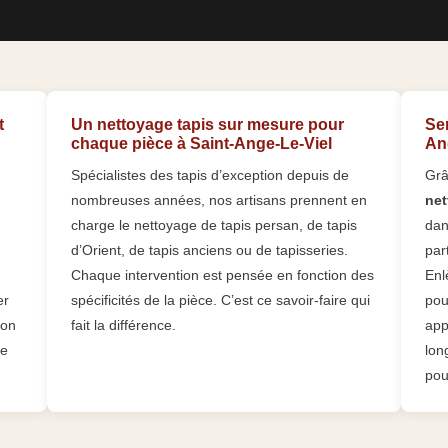
t
Un nettoyage tapis sur mesure pour
Ser
chaque pièce à Saint-Ange-Le-Viel
Ang
Spécialistes des tapis d’exception depuis de
Grâ
nombreuses années, nos artisans prennent en
net
charge le nettoyage de tapis persan, de tapis
dan
d’Orient, de tapis anciens ou de tapisseries.
part
Chaque intervention est pensée en fonction des
Enl
er
spécificités de la pièce. C’est ce savoir-faire qui
pou
ion
fait la différence.
app
le
lon
pou