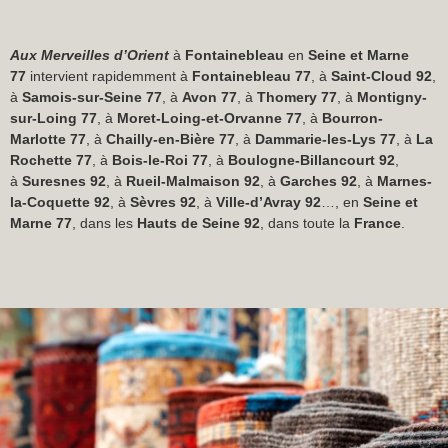
Aux Merveilles d’Orient
à
Fontainebleau
en
Seine et Marne
77
intervient rapidemment à
Fontainebleau 77
, à
Saint-Cloud 92
,
à
Samois-sur-Seine 77
, à
Avon 77
, à
Thomery 77
, à
Montigny-
sur-Loing 77
, à
Moret-Loing-et-Orvanne 77
, à
Bourron-
Marlotte 77
, à
Chailly-en-Bière 77
, à
Dammarie-les-Lys 77
, à
La
Rochette 77
, à
Bois-le-Roi 77
, à
Boulogne-Billancourt 92
,
à
Suresnes 92
, à
Rueil-Malmaison 92
, à
Garches 92
, à
Marnes-
la-Coquette 92
, à
Sèvres 92
, à
Ville-d’Avray 92
…, en
Seine et
Marne 77
, dans les
Hauts de Seine 92
, dans toute la
France
.