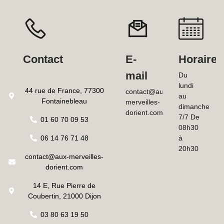
Contact
E-
Horaires
mail
Du
lundi
44 rue de France, 77300
contact@aux-
au
Fontainebleau
merveilles-
dimanche
dorient.com
7/7 De
01 60 70 09 53
08h30
06 14 76 71 48
à
20h30
contact@aux-merveilles-
dorient.com
14 E, Rue Pierre de
Coubertin, 21000 Dijon
03 80 63 19 50