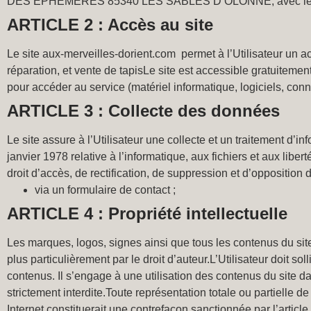
DES EPHEMERES 85340 LES SABLES D’OLONNE, avec le nu
ARTICLE 2 : Accès au site
Le site aux-merveilles-dorient.com permet à l’Utilisateur un ac
réparation, et vente de tapisLe site est accessible gratuitement 
pour accéder au service (matériel informatique, logiciels, conne
ARTICLE 3 : Collecte des données
Le site assure à l’Utilisateur une collecte et un traitement d’
janvier 1978 relative à l’informatique, aux fichiers et aux liber
droit d’accès, de rectification, de suppression et d’opposition 
via un formulaire de contact ;
ARTICLE 4 : Propriété intellectuelle
Les marques, logos, signes ainsi que tous les contenus du site 
plus particulièrement par le droit d’auteur.L’Utilisateur doit sol
contenus. Il s’engage à une utilisation des contenus du site dan
strictement interdite.Toute représentation totale ou partielle d
Internet constituerait une contrefaçon sanctionnée par l’article