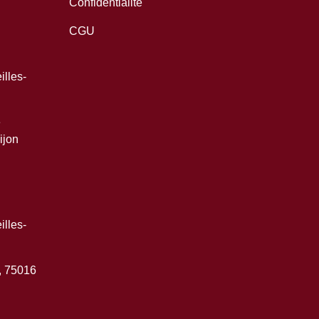
Confidentialité
CGU
lles-
e
ijon
lles-
, 75016