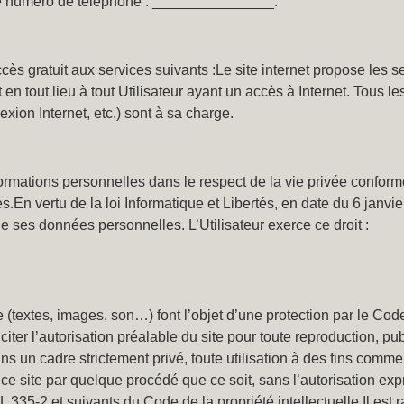
méro de téléphone : _______________.
cès gratuit aux services suivants :Le site internet propose les s
en tout lieu à tout Utilisateur ayant un accès à Internet. Tous les
xion Internet, etc.) sont à sa charge.
informations personnelles dans le respect de la vie privée confor
tés.En vertu de la loi Informatique et Libertés, en date du 6 janvi
de ses données personnelles. L’Utilisateur exerce ce droit :
(textes, images, son…) font l’objet d’une protection par le Code 
liciter l’autorisation préalable du site pour toute reproduction, pu
s un cadre strictement privé, toute utilisation à des fins commer
e ce site par quelque procédé que ce soit, sans l’autorisation exp
 L 335-2 et suivants du Code de la propriété intellectuelle.Il est