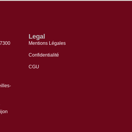
Legal
77300
Mentions Légales
Confidentialité
CGU
lles-
e
ijon