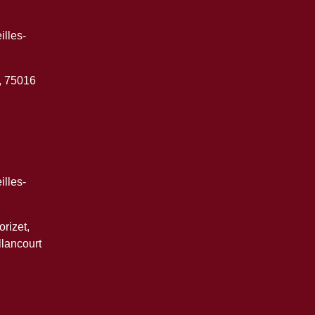
lles-
, 75016
lles-
rizet,
lancourt