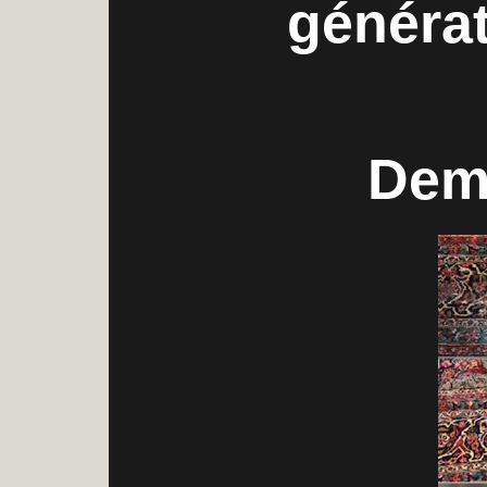
générat
Dema