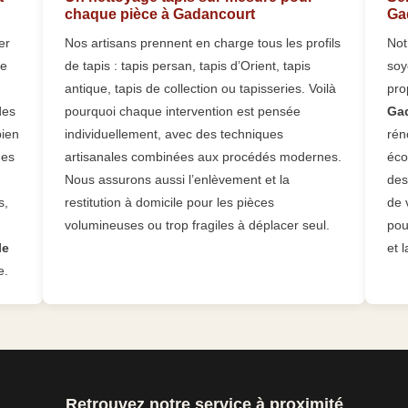
chaque pièce à Gadancourt
Gad
er
Nos artisans prennent en charge tous les profils
Not
ce
de tapis : tapis persan, tapis d’Orient, tapis
soy
antique, tapis de collection ou tapisseries. Voilà
pro
des
pourquoi chaque intervention est pensée
Ga
bien
individuellement, avec des techniques
rén
nes
artisanales combinées aux procédés modernes.
éco
Nous assurons aussi l’enlèvement et la
des
s,
restitution à domicile pour les pièces
de 
volumineuses ou trop fragiles à déplacer seul.
pou
le
et 
e.
Retrouvez notre service à proximité