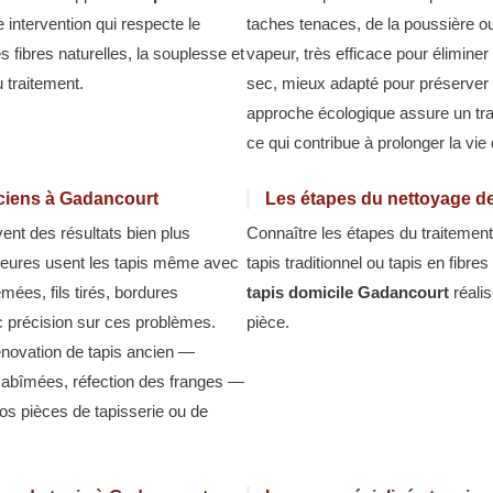
 intervention qui respecte le
taches tenaces, de la poussière o
es fibres naturelles, la souplesse et
vapeur, très efficace pour éliminer
u traitement.
sec, mieux adapté pour préserver l
approche écologique assure un tra
ce qui contribue à prolonger la vie
nciens à Gadancourt
Les étapes du nettoyage de
ent des résultats bien plus
Connaître les étapes du traitement
rieures usent les tapis même avec
tapis traditionnel ou tapis en fibr
mées, fils tirés, bordures
tapis domicile Gadancourt
réalis
ec précision sur ces problèmes.
pièce.
rénovation de tapis ancien —
 abîmées, réfection des franges —
vos pièces de tapisserie ou de