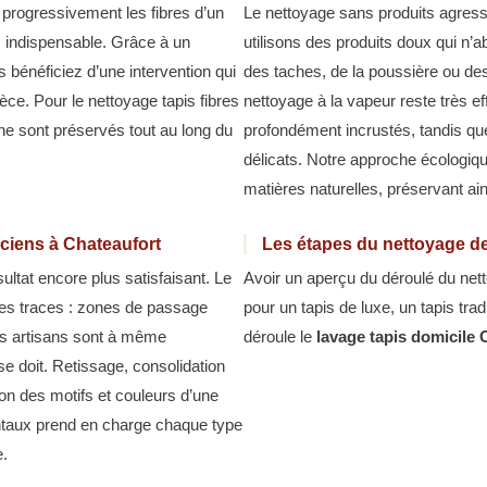
 progressivement les fibres d’un
Le nettoyage sans produits agressif
s indispensable. Grâce à un
utilisons des produits doux qui n’ab
s bénéficiez d’une intervention qui
des taches, de la poussière ou de
ièce. Pour le nettoyage tapis fibres
nettoyage à la vapeur reste très ef
ne sont préservés tout au long du
profondément incrustés, tandis qu
délicats. Notre approche écologiqu
matières naturelles, préservant ain
nciens à Chateaufort
Les étapes du nettoyage de
ltat encore plus satisfaisant. Le
Avoir un aperçu du déroulé du nett
des traces : zones de passage
pour un tapis de luxe, un tapis tra
Nos artisans sont à même
déroule le
lavage tapis domicile 
se doit. Retissage, consolidation
on des motifs et couleurs d’une
ientaux prend en charge chaque type
e.