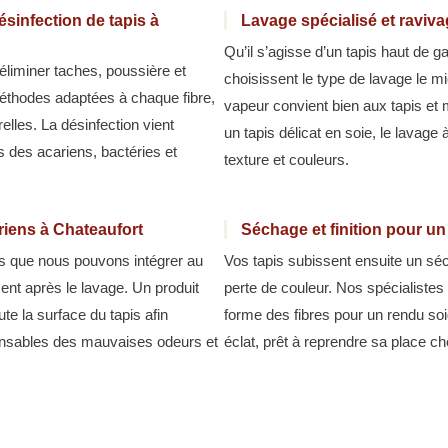
sinfection de tapis à
Lavage spécialisé et raviv
Qu’il s’agisse d’un tapis haut de 
éliminer taches, poussière et
choisissent le type de lavage le m
méthodes adaptées à chaque fibre,
vapeur convient bien aux tapis et 
relles. La désinfection vient
un tapis délicat en soie, le lavage
s des acariens, bactéries et
texture et couleurs.
ariens à Chateaufort
Séchage et finition pour un
pes que nous pouvons intégrer au
Vos tapis subissent ensuite un séc
ment après le lavage. Un produit
perte de couleur. Nos spécialistes 
ute la surface du tapis afin
forme des fibres pour un rendu soi
ponsables des mauvaises odeurs et
éclat, prêt à reprendre sa place c