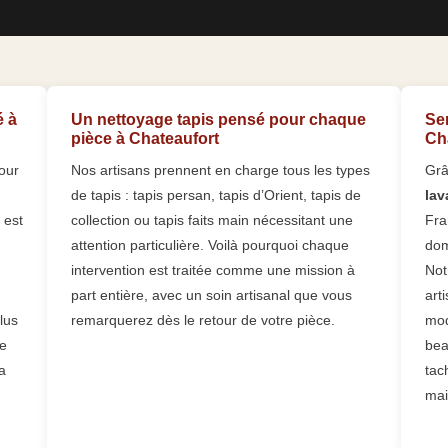
é à
Un nettoyage tapis pensé pour chaque
Se
pièce à Chateaufort
Cha
our
Nos artisans prennent en charge tous les types
Grâ
de tapis : tapis persan, tapis d’Orient, tapis de
lav
 est
collection ou tapis faits main nécessitant une
Fra
attention particulière. Voilà pourquoi chaque
dom
intervention est traitée comme une mission à
Not
part entière, avec un soin artisanal que vous
art
lus
remarquerez dès le retour de votre pièce.
mod
le
bea
a
tac
mai