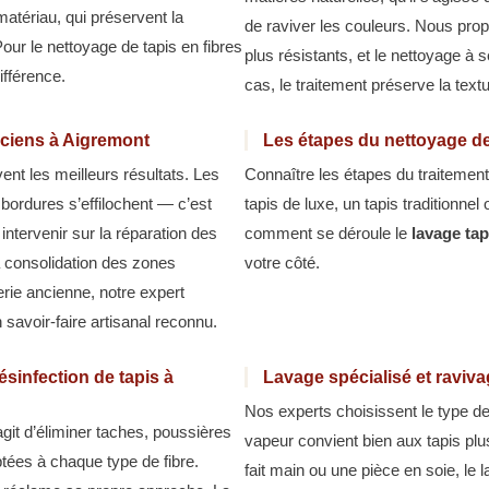
tériau, qui préservent la
de raviver les couleurs. Nous prop
Pour le nettoyage de tapis en fibres
plus résistants, et le nettoyage à 
différence.
cas, le traitement préserve la text
nciens à Aigremont
Les étapes du nettoyage de
nt les meilleurs résultats. Les
Connaître les étapes du traitement
s bordures s’effilochent — c’est
tapis de luxe, un tapis traditionnel
intervenir sur la réparation des
comment se déroule le
lavage ta
a consolidation des zones
votre côté.
serie ancienne, notre expert
savoir-faire artisanal reconnu.
sinfection de tapis à
Lavage spécialisé et raviv
Nos experts choisissent le type de
agit d’éliminer taches, poussières
vapeur convient bien aux tapis pl
tées à chaque type de fibre.
fait main ou une pièce en soie, le 