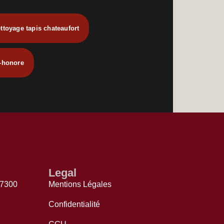
ettoyage tapis chateaufort
l-honore
Legal
77300
Mentions Légales
Confidentialité