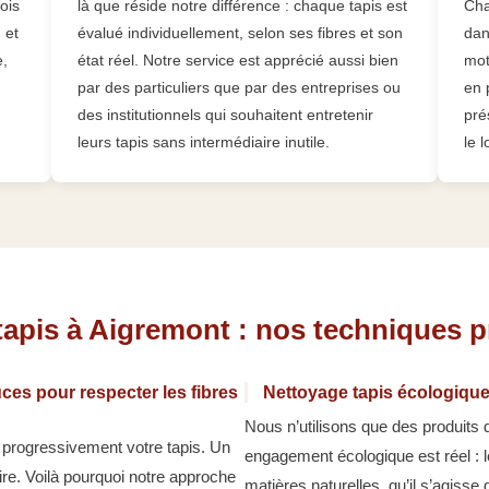
ois
là que réside notre différence : chaque tapis est
Ch
 et
évalué individuellement, selon ses fibres et son
dan
e,
état réel. Notre service est apprécié aussi bien
mot
par des particuliers que par des entreprises ou
en 
des institutionnels qui souhaitent entretenir
pré
leurs tapis sans intermédiaire inutile.
le 
tapis à Aigremont : nos techniques p
ces pour respecter les fibres
Nettoyage tapis écologique
Nous n’utilisons que des produits 
t progressivement votre tapis. Un
engagement écologique est réel : 
re. Voilà pourquoi notre approche
matières naturelles, qu’il s’agiss