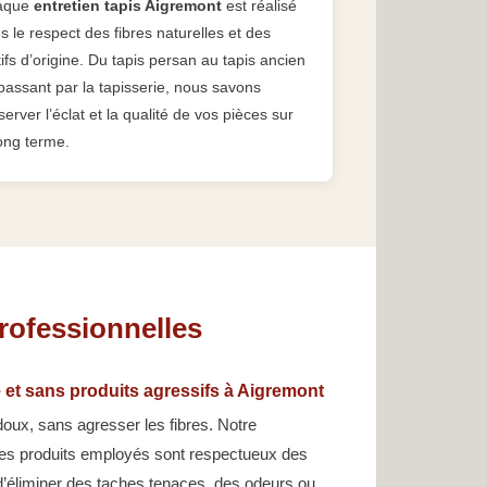
aque
entretien tapis Aigremont
est réalisé
s le respect des fibres naturelles et des
ifs d’origine. Du tapis persan au tapis ancien
passant par la tapisserie, nous savons
server l’éclat et la qualité de vos pièces sur
long terme.
rofessionnelles
 et sans produits agressifs à Aigremont
doux, sans agresser les fibres. Notre
les produits employés sont respectueux des
e d’éliminer des taches tenaces, des odeurs ou