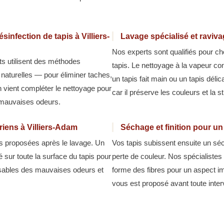
infection de tapis à Villiers-
Lavage spécialisé et raviva
Nos experts sont qualifiés pour ch
ts utilisent des méthodes
tapis. Le nettoyage à la vapeur co
 naturelles — pour éliminer taches,
un tapis fait main ou un tapis délic
n vient compléter le nettoyage pour
car il préserve les couleurs et la s
t mauvaises odeurs.
riens à Villiers-Adam
Séchage et finition pour un
pes proposées après le lavage. Un
Vos tapis subissent ensuite un séc
é sur toute la surface du tapis pour
perte de couleur. Nos spécialistes 
nsables des mauvaises odeurs et
forme des fibres pour un aspect im
vous est proposé avant toute interve