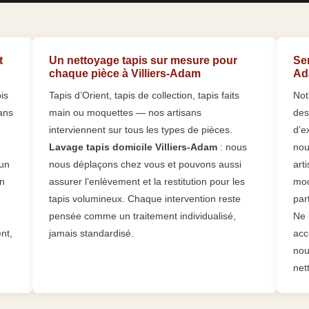
t
Un nettoyage tapis sur mesure pour
Ser
chaque pièce à Villiers-Adam
Ad
is
Tapis d’Orient, tapis de collection, tapis faits
Not
sans
main ou moquettes — nos artisans
des
interviennent sur tous les types de pièces.
d’e
Lavage tapis domicile Villiers-Adam
: nous
nou
’un
nous déplaçons chez vous et pouvons aussi
art
En
assurer l’enlèvement et la restitution pour les
mod
tapis volumineux. Chaque intervention reste
part
pensée comme un traitement individualisé,
Ne 
nt,
jamais standardisé.
acc
nou
net