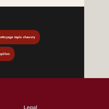
nettoyage tapis chauvry
epillon
Legal