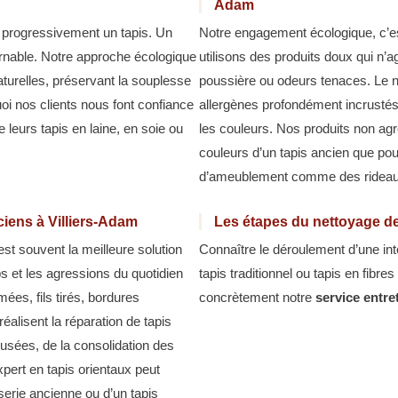
Adam
t progressivement un tapis. Un
Notre engagement écologique, c’est
urnable. Notre approche écologique
utilisons des produits doux qui n’a
aturelles, préservant la souplesse
poussière ou odeurs tenaces. Le n
uoi nos clients nous font confiance
allergènes profondément incrustés.
 leurs tapis en laine, en soie ou
les couleurs. Nos produits non agr
couleurs d’un tapis ancien que pou
d’ameublement comme des rideaux
ciens à Villiers-Adam
Les étapes du nettoyage de
est souvent la meilleure solution
Connaître le déroulement d’une int
 et les agressions du quotidien
tapis traditionnel ou tapis en fibr
ées, fils tirés, bordures
concrètement notre
service entre
éalisent la réparation de tapis
 usées, de la consolidation des
xpert en tapis orientaux peut
serie ancienne ou d’un tapis