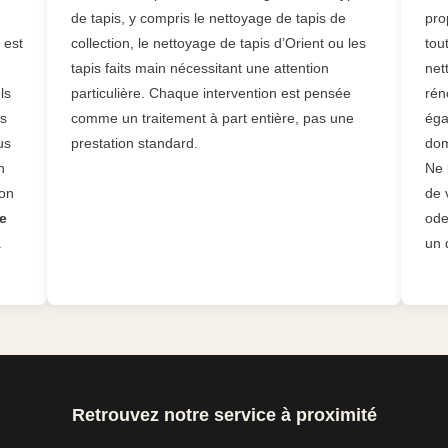
de tapis, y compris le nettoyage de tapis de
pro
 est
collection, le nettoyage de tapis d’Orient ou les
tou
tapis faits main nécessitant une attention
net
ls
particulière. Chaque intervention est pensée
rén
ts
comme un traitement à part entière, pas une
éga
us
prestation standard.
dom
n
Ne 
ion
de 
e
ode
a
un 
Retrouvez notre service à proximité