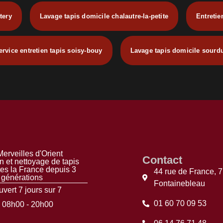
tery
Lavage tapis domicile chalautre-la-petite
Entretie
ervice entretien tapis soisy-bouy
Lavage tapis domicile sourd
erveilles d'Orient
Contact
n et nettoyage de tapis
tes la France depuis 3
44 rue de France, 
générations
Fontainebleau
vert 7 jours sur 7
01 60 70 09 53
08h00 - 20h00