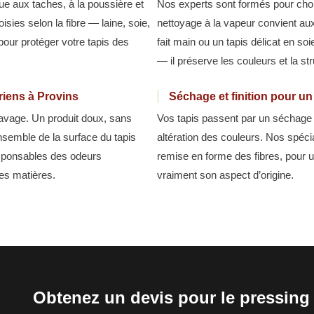
ue aux taches, à la poussière et
Nos experts sont formés pour chois
ies selon la fibre — laine, soie,
nettoyage à la vapeur convient aux
 pour protéger votre tapis des
fait main ou un tapis délicat en so
— il préserve les couleurs et la st
ariens à Provins
Séchage et finition pour un
 lavage. Un produit doux, sans
Vos tapis passent par un séchage c
’ensemble de la surface du tapis
altération des couleurs. Nos spécia
esponsables des odeurs
remise en forme des fibres, pour u
des matières.
vraiment son aspect d’origine.
Obtenez un devis pour le pressing 