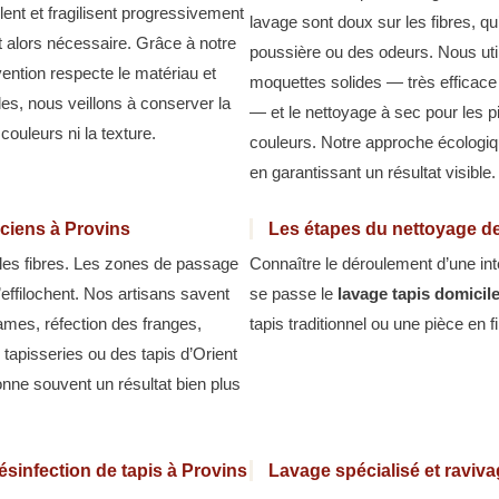
nt et fragilisent progressivement
lavage sont doux sur les fibres, qu
t alors nécessaire. Grâce à notre
poussière ou des odeurs. Nous util
vention respecte le matériau et
moquettes solides — très efficace 
lles, nous veillons à conserver la
— et le nettoyage à sec pour les pi
couleurs ni la texture.
couleurs. Notre approche écologiqu
en garantissant un résultat visible.
nciens à Provins
Les étapes du nettoyage de
 les fibres. Les zones de passage
Connaître le déroulement d’une in
s’effilochent. Nos artisans savent
se passe le
lavage tapis domicil
rames, réfection des franges,
tapis traditionnel ou une pièce en f
 tapisseries ou des tapis d’Orient
nne souvent un résultat bien plus
ésinfection de tapis à Provins
Lavage spécialisé et raviv