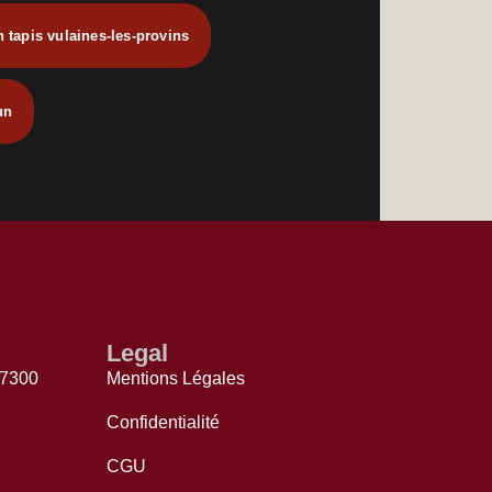
n tapis vulaines-les-provins
un
Legal
77300
Mentions Légales
Confidentialité
CGU