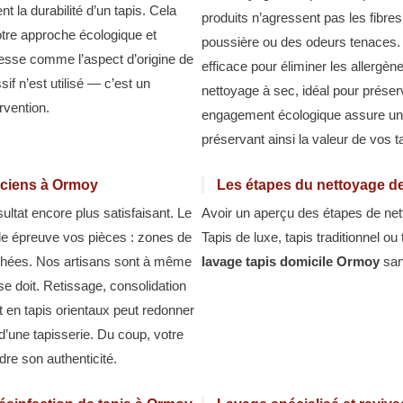
 la durabilité d’un tapis. Cela
produits n’agressent pas les fibres,
otre approche écologique et
poussière ou des odeurs tenaces. 
lesse comme l’aspect d’origine de
efficace pour éliminer les allergèn
if n’est utilisé — c’est un
nettoyage à sec, idéal pour préserv
vention.
engagement écologique assure un t
préservant ainsi la valeur de vos t
nciens à Ormoy
Les étapes du nettoyage de
ltat encore plus satisfaisant. Le
Avoir un aperçu des étapes de nett
de épreuve vos pièces : zones de
Tapis de luxe, tapis traditionnel o
lochées. Nos artisans sont à même
lavage tapis domicile Ormoy
san
se doit. Retissage, consolidation
t en tapis orientaux peut redonner
d’une tapisserie. Du coup, votre
re son authenticité.