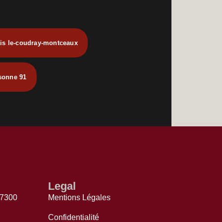
pis le-coudray-montceaux
ssonne 91
Legal
77300
Mentions Légales
Confidentialité