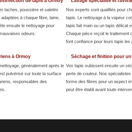
ésinfection de tapis à Ormoy
Lavage spécialisé et raviv
er taches, poussière et saletés
Nos experts sont qualifiés pour cho
 adaptées à chaque fibre, laine,
tapis. Le nettoyage à la vapeur co
lète ensuite le nettoyage pour
tapis fait main ou un tapis délicat 
t mauvaises odeurs.
Chaque pièce reçoit le traitement q
font confiance pour leurs tapis les
ariens à Ormoy
Séchage et finition pour u
u nettoyage, généralement après le
Vos tapis subissent ensuite un séc
est pulvérisé sur toute la surface
perte de couleur. Nos spécialistes 
cariens, responsables des
forme des fibres pour un aspect im
es.
peut être établi avant toute interve