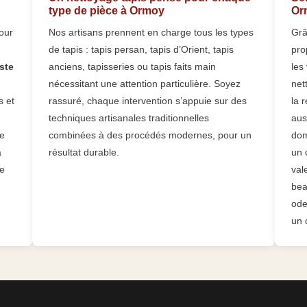
type de pièce à Ormoy
Orm
our
Nos artisans prennent en charge tous les types
Grâ
de tapis : tapis persan, tapis d’Orient, tapis
pro
ste
anciens, tapisseries ou tapis faits main
les
nécessitant une attention particulière. Soyez
net
s et
rassuré, chaque intervention s’appuie sur des
la 
techniques artisanales traditionnelles
aus
le
combinées à des procédés modernes, pour un
dom
a
résultat durable.
un 
Le
val
bea
ode
un d