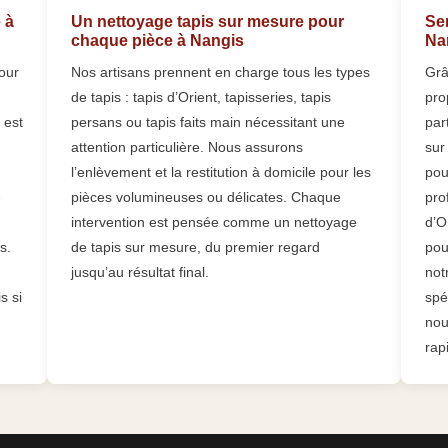
 à
Un nettoyage tapis sur mesure pour
Se
chaque pièce à Nangis
Nan
our
Nos artisans prennent en charge tous les types
Grâ
de tapis : tapis d’Orient, tapisseries, tapis
pro
 est
persans ou tapis faits main nécessitant une
par
attention particulière. Nous assurons
sur
l’enlèvement et la restitution à domicile pour les
pou
e
pièces volumineuses ou délicates. Chaque
pro
intervention est pensée comme un nettoyage
d’O
s.
de tapis sur mesure, du premier regard
pou
jusqu’au résultat final.
not
s si
spé
nou
rap