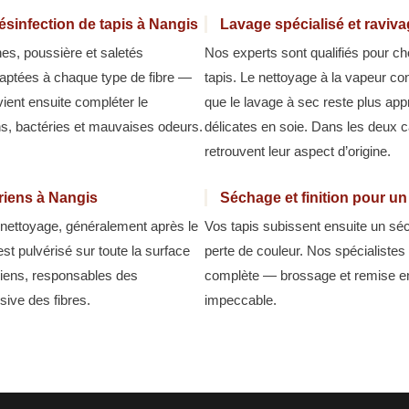
ésinfection de tapis à Nangis
Lavage spécialisé et raviv
hes, poussière et saletés
Nos experts sont qualifiés pour ch
aptées à chaque type de fibre —
tapis. Le nettoyage à la vapeur co
 vient ensuite compléter le
que le lavage à sec reste plus appr
ns, bactéries et mauvaises odeurs.
délicates en soie. Dans les deux ca
retrouvent leur aspect d’origine.
ariens à Nangis
Séchage et finition pour u
u nettoyage, généralement après le
Vos tapis subissent ensuite un séc
est pulvérisé sur toute la surface
perte de couleur. Nos spécialiste
ariens, responsables des
complète — brossage et remise en
ive des fibres.
impeccable.