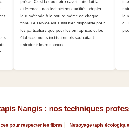
os
précis. C’est là que notre savoir-faire fait la
int
e
différence : nos techniciens qualifiés adaptent
nat
ent
leur méthode à la nature même de chaque
le 
fibre. Le service est aussi bien disponible pour
d’O
les particuliers que pour les entreprises et les
piè
nous
établissements institutionnels souhaitant
 de
entretenir leurs espaces.
n
tapis Nangis : nos techniques profes
ces pour respecter les fibres
Nettoyage tapis écologique