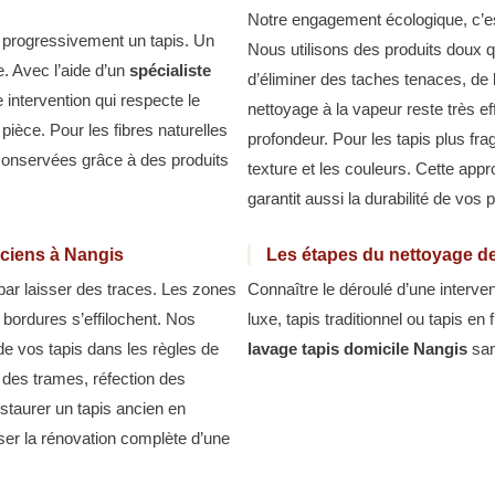
Notre engagement écologique, c’e
t progressivement un tapis. Un
Nous utilisons des produits doux qu
e. Avec l’aide d’un
spécialiste
d’éliminer des taches tenaces, de 
 intervention qui respecte le
nettoyage à la vapeur reste très ef
pièce. Pour les fibres naturelles
profondeur. Pour les tapis plus fra
conservées grâce à des produits
texture et les couleurs. Cette ap
garantit aussi la durabilité de vos 
nciens à Nangis
Les étapes du nettoyage de
 par laisser des traces. Les zones
Connaître le déroulé d’une interven
s bordures s’effilochent. Nos
luxe, tapis traditionnel ou tapis e
de vos tapis dans les règles de
lavage tapis domicile Nangis
san
n des trames, réfection des
estaurer un tapis ancien en
iser la rénovation complète d’une