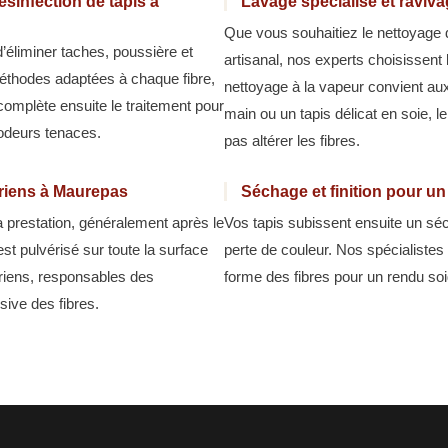
sinfection de tapis à
Lavage spécialisé et raviv
Que vous souhaitiez le nettoyage 
d’éliminer taches, poussière et
artisanal, nos experts choisissent
méthodes adaptées à chaque fibre,
nettoyage à la vapeur convient aux 
 complète ensuite le traitement pour
main ou un tapis délicat en soie, l
 odeurs tenaces.
pas altérer les fibres.
ariens à Maurepas
Séchage et finition pour u
la prestation, généralement après le
Vos tapis subissent ensuite un séc
est pulvérisé sur toute la surface
perte de couleur. Nos spécialistes 
ariens, responsables des
forme des fibres pour un rendu soi
ive des fibres.