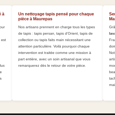
é à
Un nettoyage tapis pensé pour chaque
Se
pièce à Maurepas
Ma
our
Nos artisans prennent en charge tous les types
Grâ
de tapis : tapis persan, tapis d’Orient, tapis de
lav
 est
collection ou tapis faits main nécessitant une
Fra
attention particulière. Voilà pourquoi chaque
dom
intervention est traitée comme une mission à
Not
part entière, avec un soin artisanal que vous
art
lus
remarquerez dès le retour de votre pièce.
mod
le
bea
a
tac
mai