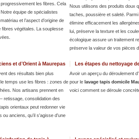
 progressivement les fibres. Cela
Nous utilisons des produits doux qu
. Notre équipe de spécialistes
taches, poussière et saleté. Parm
matériau et l’aspect d’origine de
élimine efficacement les allergène
de fibres végétales. La souplesse
lui, préserve la texture et les cou
vées.
écologique assure un traitement r
préserve la valeur de vos pièces 
ciens et d’Orient à Maurepas
Les étapes du nettoyage de
ent des résultats bien plus
Avoir un aperçu du déroulement d’u
 le temps use les fibres : zones de
pour le
lavage tapis domicile Ma
ochées. Nos artisans prennent en
voici comment se déroule concrèt
— retissage, consolidation des
tapis orientaux peut redonner vie
 ou anciens, qu’il s’agisse d’une