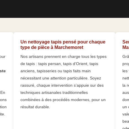
Un nettoyage tapis pensé pour chaque
Se
type de pièce à Marchemoret
Ma
our
Nos artisans prennent en charge tous les types
Grâ
de tapis : tapis persan, tapis d’Orient, tapis
pro
ste
anciens, tapisseries ou tapis faits main
les
nécessitant une attention particulière. Soyez
net
rassuré, chaque intervention s’appuie sur des
la 
 En
techniques artisanales traditionnelles
aus
sons
combinées à des procédés modernes, pour un
dom
tion
résultat durable.
un 
ite.
val
bea
ode