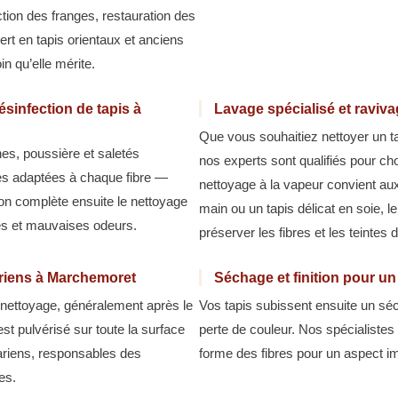
ction des franges, restauration des
ert en tapis orientaux et anciens
n qu’elle mérite.
sinfection de tapis à
Lavage spécialisé et raviv
Que vous souhaitiez nettoyer un t
hes, poussière et saletés
nos experts sont qualifiés pour cho
es adaptées à chaque fibre —
nettoyage à la vapeur convient aux 
tion complète ensuite le nettoyage
main ou un tapis délicat en soie, l
ies et mauvaises odeurs.
préserver les fibres et les teintes d
cariens à Marchemoret
Séchage et finition pour u
u nettoyage, généralement après le
Vos tapis subissent ensuite un séc
est pulvérisé sur toute la surface
perte de couleur. Nos spécialistes 
cariens, responsables des
forme des fibres pour un aspect im
es.