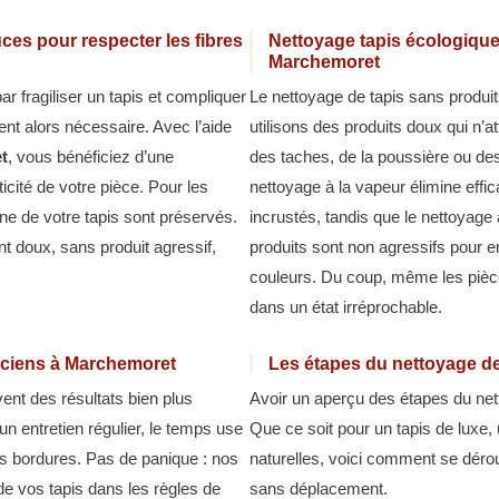
ces pour respecter les fibres
Nettoyage tapis écologique
Marchemoret
r fragiliser un tapis et compliquer
Le nettoyage de tapis sans produi
nt alors nécessaire. Avec l’aide
utilisons des produits doux qui n’at
t
, vous bénéficiez d’une
des taches, de la poussière ou de
ticité de votre pièce. Pour les
nettoyage à la vapeur élimine eff
gine de votre tapis sont préservés.
incrustés, tandis que le nettoyage 
t doux, sans produit agressif,
produits sont non agressifs pour e
couleurs. Du coup, même les pièce
dans un état irréprochable.
anciens à Marchemoret
Les étapes du nettoyage de
ent des résultats bien plus
Avoir un aperçu des étapes du nett
n entretien régulier, le temps use
Que ce soit pour un tapis de luxe, u
 les bordures. Pas de panique : nos
naturelles, voici comment se déro
de vos tapis dans les règles de
sans déplacement.