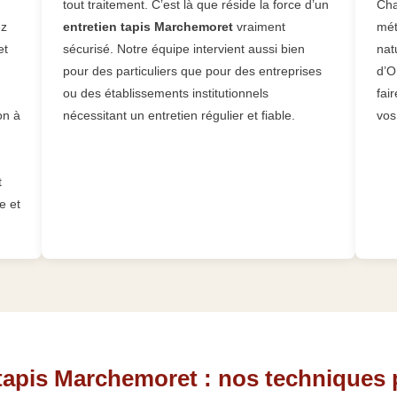
tout traitement. C’est là que réside la force d’un
Cha
ez
entretien tapis Marchemoret
vraiment
mét
et
sécurisé. Notre équipe intervient aussi bien
nat
pour des particuliers que pour des entreprises
d’O
ou des établissements institutionnels
fai
on à
nécessitant un entretien régulier et fiable.
vos
t
e et
tapis Marchemoret : nos techniques 