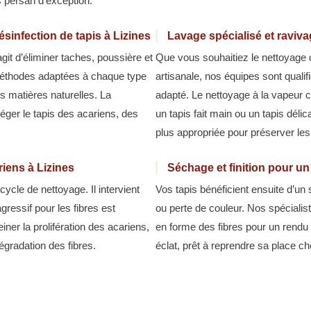
s persan d’exception.
sinfection de tapis à Lizines
Lavage spécialisé et raviva
agit d’éliminer taches, poussière et
Que vous souhaitiez le nettoyage 
 méthodes adaptées à chaque type
artisanale, nos équipes sont qualif
des matières naturelles. La
adapté. Le nettoyage à la vapeur c
téger le tapis des acariens, des
un tapis fait main ou un tapis délic
plus appropriée pour préserver les 
riens à Lizines
Séchage et finition pour un
cycle de nettoyage. Il intervient
Vos tapis bénéficient ensuite d’un
gressif pour les fibres est
ou perte de couleur. Nos spécialist
einer la prolifération des acariens,
en forme des fibres pour un rendu 
gradation des fibres.
éclat, prêt à reprendre sa place c