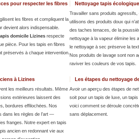
ces pour respecter les fibres
Nettoyage tapis écologique 
Travailler sans produits agressifs
ilisent les fibres et compliquent la
utilisons des produits doux qui n’at
r devient alors indispensable.
des taches tenaces, de la poussiè
tapis domicile Lizines
respecte
nettoyage à la vapeur élimine les 
ue pièce. Pour les tapis en fibres
le nettoyage à sec préserve la text
ont préservés à chaque intervention.
Nos produits de lavage sont non ag
raviver les couleurs de vos tapis.
ciens à Lizines
Les étapes du nettoyage de
ent les meilleurs résultats. Même
Avoir un aperçu des étapes de net
ssions extérieures laissent des
soit pour un tapis de luxe, un tapis 
és, bordures effilochées. Nos
voici comment se déroule concrè
s dans les règles de l’art —
sans déplacement.
des franges. Notre expert en tapis
tapis ancien en redonnant vie aux