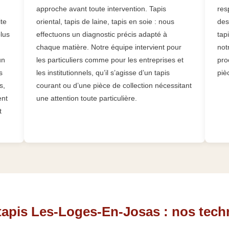
approche avant toute intervention. Tapis
res
ite
oriental, tapis de laine, tapis en soie : nous
des
plus
effectuons un diagnostic précis adapté à
tap
,
chaque matière. Notre équipe intervient pour
not
un
les particuliers comme pour les entreprises et
pro
s
les institutionnels, qu’il s’agisse d’un tapis
piè
s,
courant ou d’une pièce de collection nécessitant
ent
une attention toute particulière.
t
tapis Les-Loges-En-Josas : nos tech