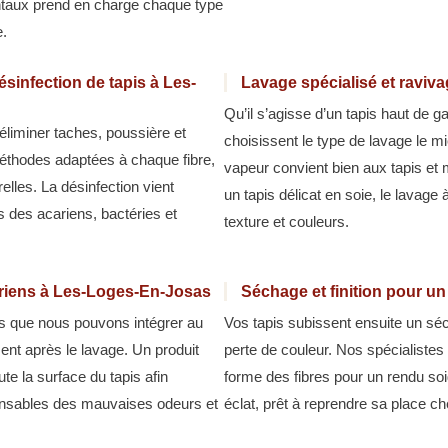
ientaux prend en charge chaque type
e.
sinfection de tapis à Les-
Lavage spécialisé et raviv
Qu’il s’agisse d’un tapis haut de 
éliminer taches, poussière et
choisissent le type de lavage le m
méthodes adaptées à chaque fibre,
vapeur convient bien aux tapis et 
relles. La désinfection vient
un tapis délicat en soie, le lavage
s des acariens, bactéries et
texture et couleurs.
cariens à Les-Loges-En-Josas
Séchage et finition pour u
pes que nous pouvons intégrer au
Vos tapis subissent ensuite un séc
ment après le lavage. Un produit
perte de couleur. Nos spécialistes 
ute la surface du tapis afin
forme des fibres pour un rendu soi
ponsables des mauvaises odeurs et
éclat, prêt à reprendre sa place c