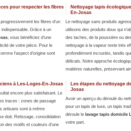
ces pour respecter les fibres
Nettoyage tapis écologique
En-Josas
 progressivement les fibres d’un
Le nettoyage sans produits agressif
s indispensable. Grâce à un
utilisons des produits doux qui n’ab
osas
, vous bénéficiez d’une
des taches, de la poussière ou de
ticité de votre pièce. Pour le
nettoyage à la vapeur reste très ef
 comme l’aspect d’origine sont
profondément incrustés, tandis qu
délicats. Notre approche écologiqu
matières naturelles, préservant ain
anciens à Les-Loges-En-Josas
Les étapes du nettoyage de
Josas
ltat encore plus satisfaisant. Le
Avoir un aperçu du déroulé du nett
des traces : zones de passage
pour un tapis de luxe, un tapis tra
Nos artisans sont à même
déroule le
lavage tapis domicile
se doit. Retissage, consolidation
votre part.
on des motifs et couleurs d’une