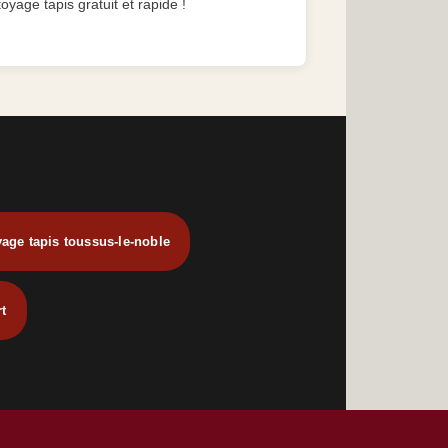
toyage tapis gratuit et rapide !
yage tapis toussus-le-noble
rt