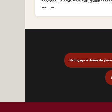
nécessite. Le devis reste clair, gratuit et san
surprise.
Nettoyage à domicile jouy
S