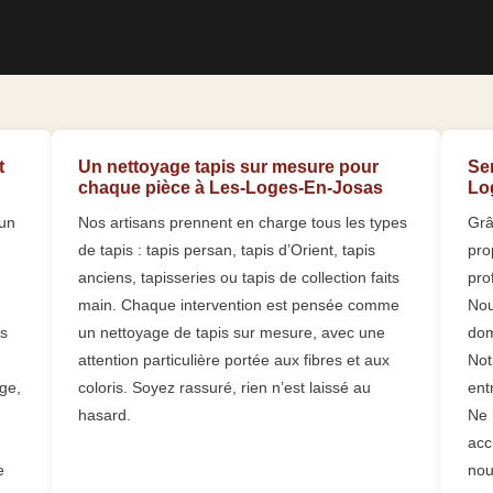
t
Un nettoyage tapis sur mesure pour
Se
chaque pièce à Les-Loges-En-Josas
Lo
 un
Nos artisans prennent en charge tous les types
Grâ
de tapis : tapis persan, tapis d’Orient, tapis
pro
anciens, tapisseries ou tapis de collection faits
pro
main. Chaque intervention est pensée comme
Nou
ts
un nettoyage de tapis sur mesure, avec une
dom
attention particulière portée aux fibres et aux
Not
age,
coloris. Soyez rassuré, rien n’est laissé au
ent
hasard.
Ne 
acc
e
nou