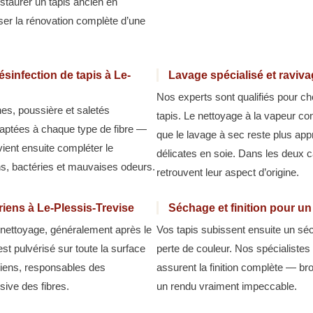
estaurer un tapis ancien en
iser la rénovation complète d’une
sinfection de tapis à Le-
Lavage spécialisé et raviva
Nos experts sont qualifiés pour ch
hes, poussière et saletés
tapis. Le nettoyage à la vapeur co
aptées à chaque type de fibre —
que le lavage à sec reste plus appr
 vient ensuite compléter le
délicates en soie. Dans les deux ca
ns, bactéries et mauvaises odeurs.
retrouvent leur aspect d’origine.
riens à Le-Plessis-Trevise
Séchage et finition pour un
u nettoyage, généralement après le
Vos tapis subissent ensuite un séc
est pulvérisé sur toute la surface
perte de couleur. Nos spécialiste
ariens, responsables des
assurent la finition complète — b
ive des fibres.
un rendu vraiment impeccable.