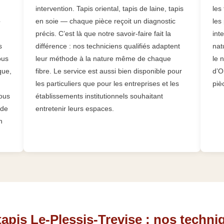
intervention. Tapis oriental, tapis de laine, tapis
les
e
en soie — chaque pièce reçoit un diagnostic
les
précis. C’est là que notre savoir-faire fait la
int
s
différence : nos techniciens qualifiés adaptent
nat
ous
leur méthode à la nature même de chaque
le 
que,
fibre. Le service est aussi bien disponible pour
d’O
les particuliers que pour les entreprises et les
piè
nous
établissements institutionnels souhaitant
 de
entretenir leurs espaces.
n
tapis Le-Plessis-Trevise : nos techni