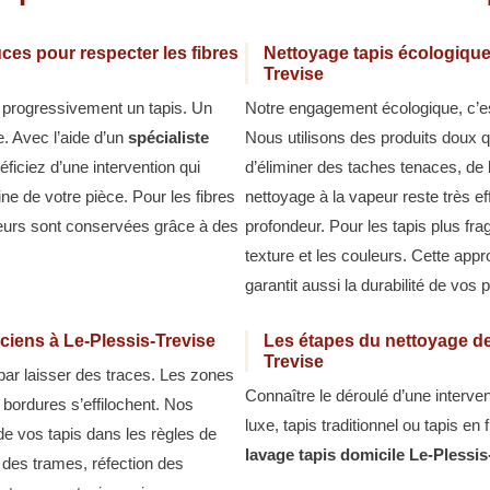
ces pour respecter les fibres
Nettoyage tapis écologique 
Trevise
t progressivement un tapis. Un
Notre engagement écologique, c’e
e. Avec l’aide d’un
spécialiste
Nous utilisons des produits doux qu
éficiez d’une intervention qui
d’éliminer des taches tenaces, de 
ine de votre pièce. Pour les fibres
nettoyage à la vapeur reste très ef
leurs sont conservées grâce à des
profondeur. Pour les tapis plus fra
texture et les couleurs. Cette ap
garantit aussi la durabilité de vos 
ciens à Le-Plessis-Trevise
Les étapes du nettoyage de
Trevise
 par laisser des traces. Les zones
Connaître le déroulé d’une interven
s bordures s’effilochent. Nos
luxe, tapis traditionnel ou tapis e
de vos tapis dans les règles de
lavage tapis domicile Le-Plessis
n des trames, réfection des