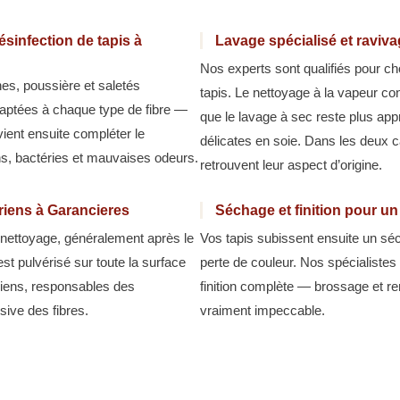
sinfection de tapis à
Lavage spécialisé et raviv
Nos experts sont qualifiés pour ch
hes, poussière et saletés
tapis. Le nettoyage à la vapeur co
aptées à chaque type de fibre —
que le lavage à sec reste plus appr
 vient ensuite compléter le
délicates en soie. Dans les deux ca
ns, bactéries et mauvaises odeurs.
retrouvent leur aspect d’origine.
ariens à Garancieres
Séchage et finition pour u
u nettoyage, généralement après le
Vos tapis subissent ensuite un séc
est pulvérisé sur toute la surface
perte de couleur. Nos spécialiste
ariens, responsables des
finition complète — brossage et r
ive des fibres.
vraiment impeccable.