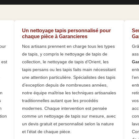
Un nettoyage tapis personnalisé pour
Se
chaque pièce à Garancieres
Gar
our
Nos artisans prennent en charge tous les types
Grâ
de tapis, y compris le nettoyage de tapis de
ass
 est
collection, le nettoyage de tapis d’Orient, les
Gar
tapis persans ou les tapis faits main nécessitant
ent
e
une attention particulière. Spécialistes des tapis
l’e
d’exception depuis de nombreuses années,
ent
En
notre équipe maîtrise les techniques artisanales
ret
s
traditionnelles autant que les procédés
vos
n
modernes. Chaque intervention est pensée
acc
tion
comme un nettoyage de tapis sur mesure, avec
con
un devis gratuit et personnalisé selon la nature
lav
et l’état de chaque pièce.
Con