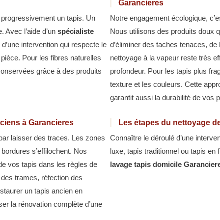
Garancieres
t progressivement un tapis. Un
Notre engagement écologique, c’e
e. Avec l’aide d’un
spécialiste
Nous utilisons des produits doux qu
 d’une intervention qui respecte le
d’éliminer des taches tenaces, de 
pièce. Pour les fibres naturelles
nettoyage à la vapeur reste très ef
conservées grâce à des produits
profondeur. Pour les tapis plus fra
texture et les couleurs. Cette ap
garantit aussi la durabilité de vos 
nciens à Garancieres
Les étapes du nettoyage de
 par laisser des traces. Les zones
Connaître le déroulé d’une interven
s bordures s’effilochent. Nos
luxe, tapis traditionnel ou tapis e
de vos tapis dans les règles de
lavage tapis domicile Garancier
n des trames, réfection des
estaurer un tapis ancien en
iser la rénovation complète d’une