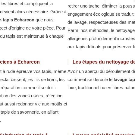
les fibres et compliquent la
retirer une tache, éliminer la pou
 devient alors nécessaire. Grâce à
engagement écologique se traduit 
en tapis Echarcon
que nous
de lavage, respectueuses des mati
ect d’origine de votre pièce. Pour
Parmi nos méthodes, le nettoyage à
se du tapis est maintenue à chaque
allergènes profondément incrustés
aux tapis délicats pour préserver l
nciens à Echarcon
Les étapes du nettoyage de
nt à rude épreuve vos tapis, même
Avoir un aperçu du déroulement de l
aircissent, les fils se tirent, les
comment se déroule le
lavage ta
 réparation comme il se doit :
luxe, traditionnel ou en fibres natur
ion des zones usées, réfection
ut aussi redonner vie aux motifs et
tapis de savonnerie, en alliant
.