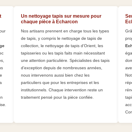
t
Un nettoyage tapis sur mesure pour
Se
chaque pièce à Echarcon
Ech
our
Nos artisans prennent en charge tous les types
Grâ
de tapis, y compris le nettoyage de tapis de
pro
ge
collection, le nettoyage de tapis d’Orient, les
Ec
ec
tapisseries ou les tapis faits main nécessitant
éga
es,
une attention particulière. Spécialistes des tapis
dom
us
d’exception depuis de nombreuses années,
ave
le
nous intervenons aussi bien chez les
Not
a
particuliers que pour les entreprises et les
rép
institutionnels. Chaque intervention reste un
rén
on
traitement pensé pour la pièce confiée.
tap
ise.
acc
Con