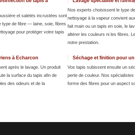
sinfection de tapis à
Lavage spécialisé et raviv
Nos experts choisissent le type de
oussière et saletés incrustées sont
nettoyage à la vapeur convient aux
ype de fibre — laine, soie, fibres
fait main ou un tapis en soie, le l
ettoyage pour protéger votre tapis
altérer les couleurs ni les fibres. 
notre prestation.
ariens à Echarcon
Séchage et finition pour u
ment après le lavage. Un produit
Vos tapis subissent ensuite un séc
ute la surface du tapis afin de
perte de couleur. Nos spécialistes 
bles des odeurs et de la
forme des fibres pour un aspect soi