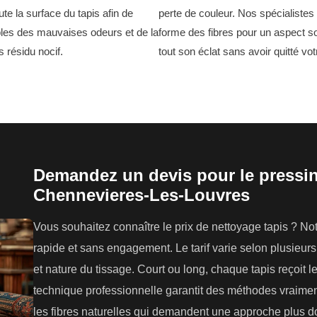
ute la surface du tapis afin de
perte de couleur. Nos spécialistes 
ables des mauvaises odeurs et de la
forme des fibres pour un aspect so
s résidu nocif.
tout son éclat sans avoir quitté vot
Demandez un devis pour le pressin
Chennevieres-Les-Louvres
Vous souhaitez connaître le prix de nettoyage tapis ? N
rapide et sans engagement. Le tarif varie selon plusieurs 
et nature du tissage. Court ou long, chaque tapis reçoit 
technique professionnelle garantit des méthodes vraim
les fibres naturelles qui demandent une approche plus d