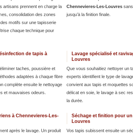
os artisans prennent en charge la
Chennevieres-Les-Louvres
sans 
ames, consolidation des zones
jusqu’à la finition finale.
 des motifs sur une tapisserie
îtrise chaque technique pour
sinfection de tapis à
Lavage spécialisé et raviv
Louvres
éliminer taches, poussière et
Que vous souhaitiez nettoyer un t
méthodes adaptées à chaque fibre
experts identifient le type de lava
ion complète ensuite le nettoyage
convient aux tapis et moquettes sol
ies et mauvaises odeurs.
délicat en soie, le lavage à sec re
la durée.
ariens à Chennevieres-Les-
Séchage et finition pour u
Louvres
ment après le lavage. Un produit
Vos tapis subissent ensuite un séc