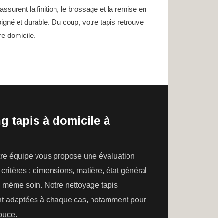
assurent la finition, le brossage et la remise en
igné et durable. Du coup, votre tapis retrouve
re domicile.
g tapis à domicile à
otre équipe vous propose une évaluation
critères : dimensions, matière, état général
le même soin. Notre nettoyage tapis
ent adaptées à chaque cas, notamment pour
ouce.