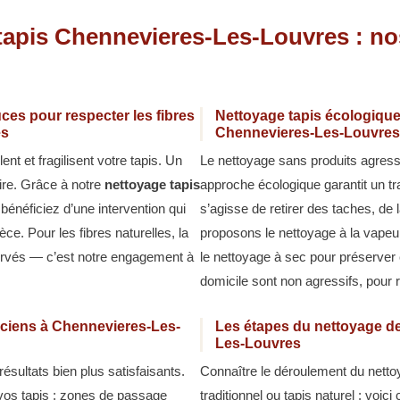
 tapis Chennevieres-Les-Louvres : n
ces pour respecter les fibres
Nettoyage tapis écologique
es
Chennevieres-Les-Louvres
t et fragilisent votre tapis. Un
Le nettoyage sans produits agressif
ire. Grâce à notre
nettoyage tapis
approche écologique garantit un tra
 bénéficiez d’une intervention qui
s’agisse de retirer des taches, d
èce. Pour les fibres naturelles, la
proposons le nettoyage à la vapeur
ervés — c’est notre engagement à
le nettoyage à sec pour préserver 
domicile sont non agressifs, pour 
nciens à Chennevieres-Les-
Les étapes du nettoyage de
Les-Louvres
sultats bien plus satisfaisants.
Connaître le déroulement du nettoy
 vos tapis : zones de passage
traditionnel ou tapis naturel : voi