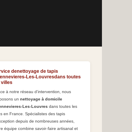
rvice denettoyage de tapis
ennevieres-Les-Louvresdans toutes
 villes
ce à notre réseau d’intervention, nous
posons un
nettoyage à domicile
nnevieres-Les-Louvres
dans toutes les
les en France. Spécialistes des tapis
xception depuis de nombreuses années,
re équipe combine savoir-faire artisanal et