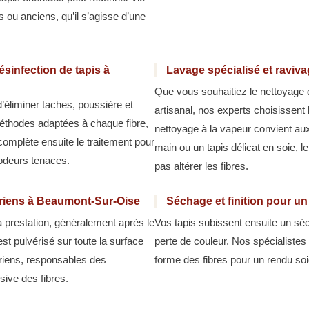
 ou anciens, qu’il s’agisse d’une
sinfection de tapis à
Lavage spécialisé et raviv
Que vous souhaitiez le nettoyage 
d’éliminer taches, poussière et
artisanal, nos experts choisissent
méthodes adaptées à chaque fibre,
nettoyage à la vapeur convient aux 
 complète ensuite le traitement pour
main ou un tapis délicat en soie, l
 odeurs tenaces.
pas altérer les fibres.
cariens à Beaumont-Sur-Oise
Séchage et finition pour u
la prestation, généralement après le
Vos tapis subissent ensuite un séc
est pulvérisé sur toute la surface
perte de couleur. Nos spécialistes 
ariens, responsables des
forme des fibres pour un rendu soi
ive des fibres.