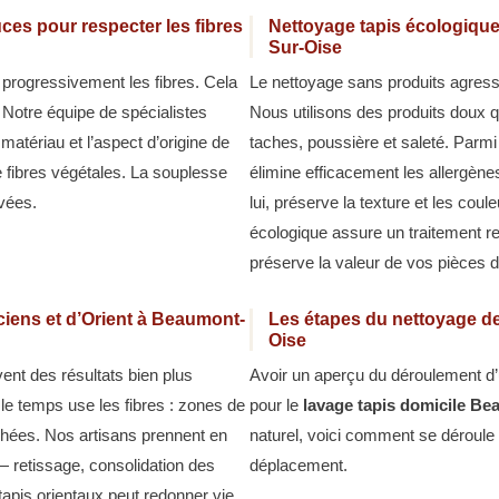
ces pour respecter les fibres
Nettoyage tapis écologique
Sur-Oise
 progressivement les fibres. Cela
Le nettoyage sans produits agressi
. Notre équipe de spécialistes
Nous utilisons des produits doux qu
matériau et l’aspect d’origine de
taches, poussière et saleté. Parm
de fibres végétales. La souplesse
élimine efficacement les allergène
vées.
lui, préserve la texture et les cou
écologique assure un traitement r
préserve la valeur de vos pièces 
ciens et d’Orient à Beaumont-
Les étapes du nettoyage de
Oise
ent des résultats bien plus
Avoir un aperçu du déroulement d’u
 le temps use les fibres : zones de
pour le
lavage tapis domicile B
ochées. Nos artisans prennent en
naturel, voici comment se déroule
— retissage, consolidation des
déplacement.
tapis orientaux peut redonner vie