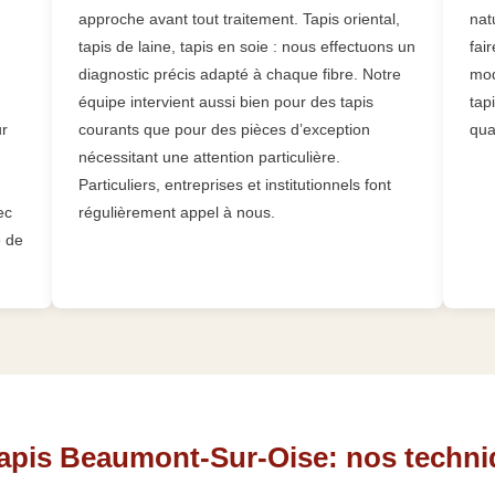
approche avant tout traitement. Tapis oriental,
nat
tapis de laine, tapis en soie : nous effectuons un
fai
diagnostic précis adapté à chaque fibre. Notre
mod
équipe intervient aussi bien pour des tapis
tap
ur
courants que pour des pièces d’exception
qua
nécessitant une attention particulière.
Particuliers, entreprises et institutionnels font
ec
régulièrement appel à nous.
e de
tapis Beaumont-Sur-Oise: nos techni