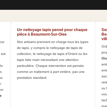
Un nettoyage tapis pensé pour chaque
Se
pièce à Beaumont-Sur-Oise
Be
vil
our
Nos artisans prennent en charge tous les types
Grâ
de tapis, y compris le nettoyage de tapis de
pro
 est
collection, le nettoyage de tapis d’Orient ou les
Ois
tapis faits main nécessitant une attention
ent
ls
particulière. Chaque intervention est pensée
ent
ts
comme un traitement à part entière, pas une
ass
us
prestation standard.
res
n
ou 
ion
vos
e
tac
mai