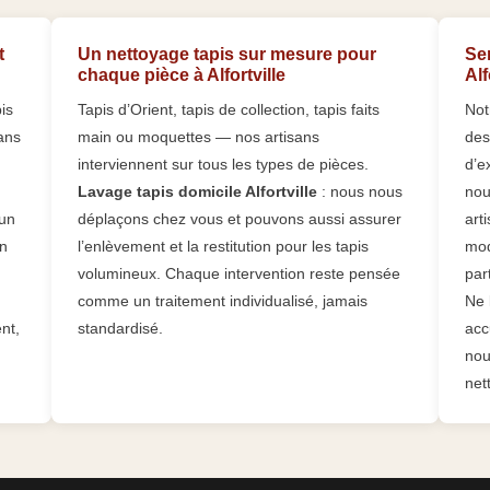
t
Un nettoyage tapis sur mesure pour
Se
chaque pièce à Alfortville
Alf
is
Tapis d’Orient, tapis de collection, tapis faits
Not
sans
main ou moquettes — nos artisans
des
interviennent sur tous les types de pièces.
d’e
Lavage tapis domicile Alfortville
: nous nous
nou
’un
déplaçons chez vous et pouvons aussi assurer
art
En
l’enlèvement et la restitution pour les tapis
mod
volumineux. Chaque intervention reste pensée
part
comme un traitement individualisé, jamais
Ne 
nt,
standardisé.
acc
nou
net