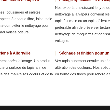
Nos experts choisissent le type de 
hes, poussières et saletés
nettoyage à la vapeur convient bi
ptées à chaque fibre, laine, soie
tapis fait main ou un tapis délicat
ite compléter le nettoyage pour
préférable afin de préserver textu
t mauvaises odeurs.
nettoyage de moquettes et de tis
voilages.
iens à Alfortville
Séchage et finition pour un 
ment après le lavage. Un produit
Vos tapis subissent ensuite un séc
ute la surface du tapis afin de
altération des couleurs. Nos spécia
bles des mauvaises odeurs et de la
en forme des fibres pour rendre à v