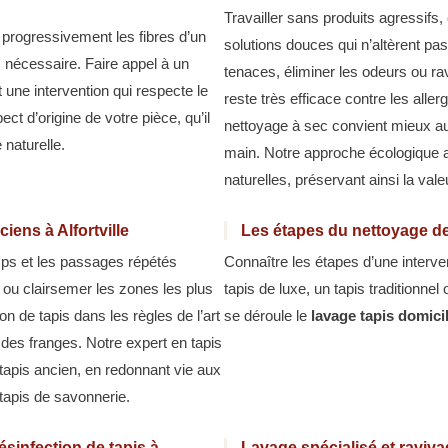
Travailler sans produits agressifs,
 progressivement les fibres d’un
solutions douces qui n’altèrent pas
s nécessaire. Faire appel à un
tenaces, éliminer les odeurs ou ra
t une intervention qui respecte le
reste très efficace contre les alle
t d’origine de votre pièce, qu’il
nettoyage à sec convient mieux aux
 naturelle.
main. Notre approche écologique 
naturelles, préservant ainsi la val
iens à Alfortville
Les étapes du nettoyage de 
emps et les passages répétés
Connaître les étapes d’une interve
ils ou clairsemer les zones les plus
tapis de luxe, un tapis traditionnel
on de tapis dans les règles de l’art
se déroule le
lavage tapis domicil
 des franges. Notre expert en tapis
 tapis ancien, en redonnant vie aux
 tapis de savonnerie.
sinfection de tapis à
Lavage spécialisé et ravivag